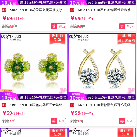
KRISTEN JUDI花朵耳夹无耳洞女蚊香盘耳饰
KRISTEN JUDI不对称蝴蝶长款流苏耳夹
￥69
￥69
(到手价)
(到手价)
剩余
999
件
券
￥82
剩余
999
件
券
￥67
KRISTEN JUDI绿色花朵耳环女银针耳饰
KRISTEN JUDI新款潮气质耳饰高级感水滴耳环
￥59
￥59
(到手价)
(到手价)
剩余
999
件
券
￥70
剩余
999
件
券
￥70