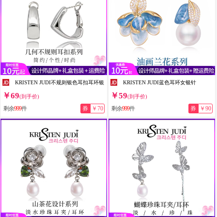
KRISTEN JUDI不规则银色耳扣耳环银
KRISTEN JUDI蓝色耳环女银针
￥69
￥59
(到手价)
(到手价)
剩余
999
件
券
￥70
剩余
999
件
券
￥90