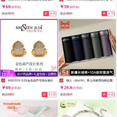
￥69
￥59
(到手价)
(到手价)
剩余
997
件
券
￥60
剩余
999
件
券
￥70
KRISTEN JUDI金色葫芦耳饰女银针
猫人（MiiOW）男士内裤男纯棉抗菌平角裤无痕窄边中腰宽松大码亲肤透气四角裤 纯棉10A抗菌款：颜色随机组合二 5条 4XL （建议75-85kg）
￥69
￥29.9
(到手价)
(到手价)
剩余
999
件
券
￥119
剩余
996
件
券
￥40