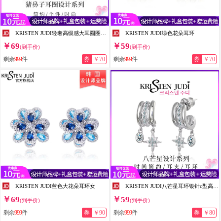
KRISTEN JUDI轻奢高级感大耳圈圈耳环女银针
KRISTEN JUDI绿色花朵耳环
￥69
￥59
(到手价)
(到手价)
剩余
999
件
券
￥70
剩余
999
件
券
￥70
KRISTEN JUDI蓝色大花朵耳环女
KRISTEN JUDI八芒星耳环银针c型高级感耳钉
￥69
￥59
(到手价)
(到手价)
剩余
999
件
券
￥90
剩余
999
件
券
￥80