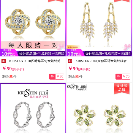
KRISTEN JUDI四叶草耳钉女银针简约小巧耳环
KRISTEN JUDI麦穗耳环女银针轻奢耳钉
￥59
￥59
(到手价)
(到手价)
剩余
999
件
券
￥70
剩余
999
件
券
￥70