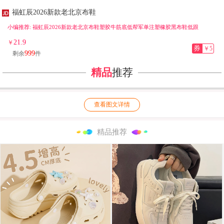
福虹辰2026新款老北京布鞋
小编推荐: 福虹辰2026新款老北京布鞋塑胶牛筋底低帮军单注塑橡胶黑布鞋低跟
21.9
￥
券
￥5
999
剩余
件
精品
推荐
查看图文详情
精品推荐