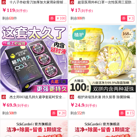
十八子作砍骨刀加厚加大家用剁骨斩骨刀猪肉刀酒店商用厨房大型斩大骨刀具 商用版砍骨刀约1.9斤-送磨刀棒
超亚医用外科口罩一次性医用三层防护过滤成人儿童适用防尘 【健康联名成人】白色100只独立装
￥119
￥17
(到手价)
(到手价)
剩余
630
件
券
￥100
剩余
999
件
券
￥3
杰士邦003超凡持久避孕套延时安全套男专用防早泄敏感套套黄金不射byt 杰士邦最持久【6只】纯003超凡持久组6
植护浓缩洗衣液 持久留香 除菌除螨家用学生宿舍五合一洗衣凝珠 双拼除菌5D【100颗】*1桶
￥69.9
￥24.9
(到手价)
(到手价)
剩余
508
件
券
￥20
剩余
552
件
券
￥15