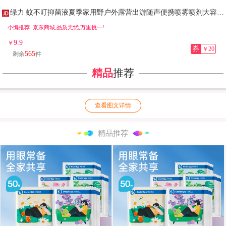
绿力 蚊不叮抑菌液夏季家用野户外露营出游随声便携喷雾喷剂大容量 蚊不叮180ml+清凉花露水180ml
小编推荐: 京东商城,品质无忧,万里挑一!
9.9
￥
券
￥20
565
剩余
件
精品
推荐
查看图文详情
精品推荐