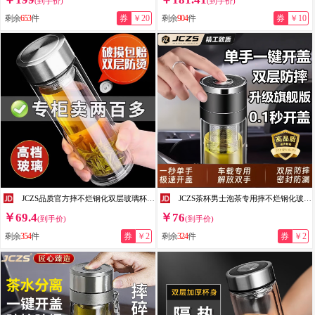
(到手价)
(到手价)
剩余
653
件
券
￥20
剩余
904
件
券
￥10
JCZS品质官方摔不烂钢化双层玻璃杯500ml耐摔高硼硅男士茶杯 加厚款钢本色500mlML
JCZS茶杯男士泡茶专用摔不烂钢化玻璃水杯一键开盖防爆双层隔热耐高温 【一键速开】双层加厚绅士黑300ML茶隔款
￥69.4
￥76
(到手价)
(到手价)
剩余
354
件
券
￥2
剩余
324
件
券
￥2