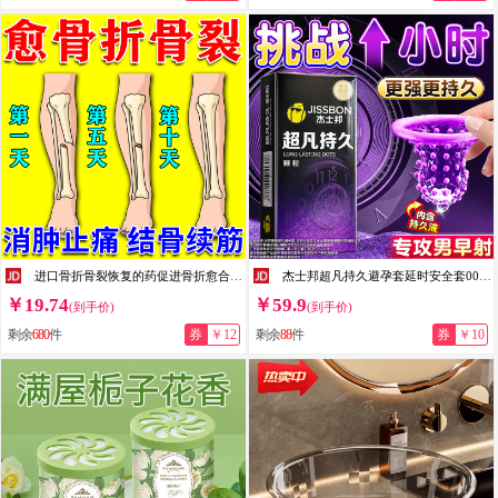
进口骨折骨裂恢复的药促进骨折愈合快速接i骨跌打损伤消肿止痛有 一瓶【体验装】
杰士邦超凡持久避孕套延时安全套003超薄大颗粒男专用防敏感套不射早泄 持久高潮【20只】持久颗粒超薄组合20
￥19.74
￥59.9
(到手价)
(到手价)
剩余
680
件
券
￥12
剩余
88
件
券
￥10