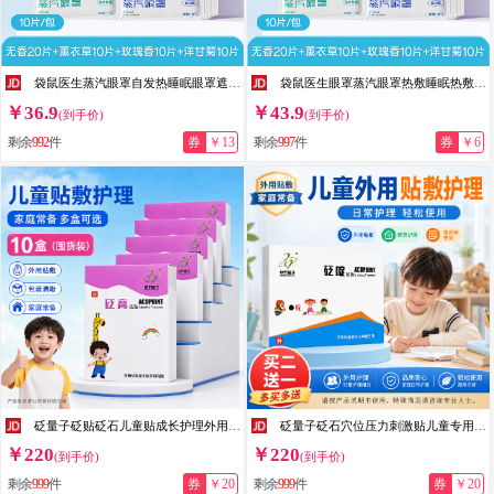
袋鼠医生蒸汽眼罩自发热睡眠眼罩遮光睡觉缓眼 凉温双面儿童成人眼罩通用 【蒸汽眼罩组合装50片】玫瑰+薰衣草+洋甘菊+无香
袋鼠医生眼罩蒸汽眼罩热敷睡眠热敷遮光自发热眼罩男女成人学生儿童通用款 【组合装50片】玫瑰+薰衣草+洋甘菊+无香
￥36.9
￥43.9
(到手价)
(到手价)
剩余
992
件
券
￥13
剩余
997
件
券
￥6
砭量子砭贴砭石儿童贴成长护理外用贴敷穴位压力刺激青少年四季保健日常 10盒装
砭量子砭石穴位压力刺激贴儿童专用家用温和物理敷贴日常舒缓外用 10盒装
￥220
￥220
(到手价)
(到手价)
剩余
999
件
券
￥20
剩余
999
件
券
￥20