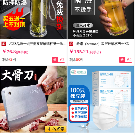
JCZS品质一键开盖双层玻璃杯男士防摔高硼硅车载钢化茶水杯 钢本灰300ml【提绳款+升级加厚】 +杯刷杯套
希诺（heenoor）双层玻璃杯男士XN9302小熊水杯家用大容量便携泡茶商务杯团购批发 XN9302-345ml-经典小熊盖
￥76.8
￥155.21
(到手价)
(到手价)
剩余
354
件
券
￥2
剩余
632
件
券
￥5