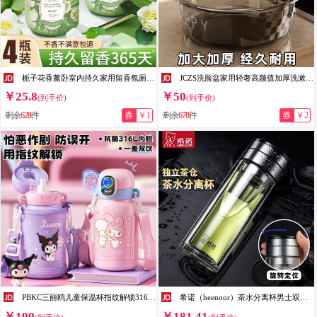
栀子花香薰卧室内持久家用留香氛厕所卫生间洗手间香水空气清新剂 【2瓶装】清欢栀子
JCZS洗脸盆家用轻奢高颜值加厚洗漱盆子洗脚盆宿舍洗头盆大塑料盆 质感灰小号【加厚PET/经久耐用】
￥25.8
￥50
(到手价)
(到手价)
剩余
628
件
券
￥1
剩余
678
件
券
￥2
PBKC三丽鸥儿童保温杯指纹解锁316L不锈钢6-12岁学生专用密码水杯壶子 美乐蒂550ml【杯套+吸管+直饮】
希诺（heenoor）茶水分离杯男士双层大容量家用泡茶杯隔热商务车载便携礼品水杯子 XN7093-本色270ml-正品防伪
￥199
￥181.41