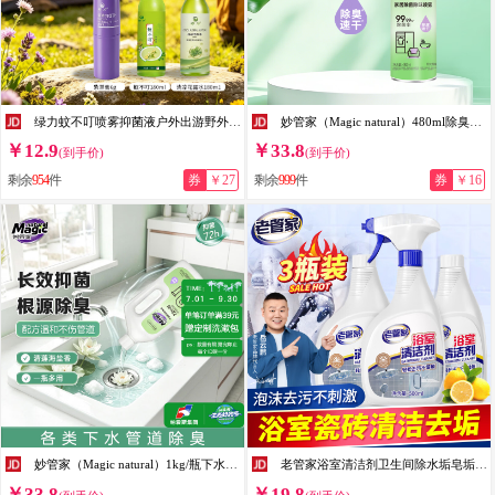
绿力蚊不叮喷雾抑菌液户外出游野外露营喷剂夏季家中常备便携装神器 蚊不叮180ml+清凉花露水180ml+紫草膏6g
妙管家（Magic natural）480ml除臭鞋子喷雾家居除菌除味喷雾浴室客厅卧室全屋多场景适用 480ml
￥12.9
￥33.8
(到手价)
(到手价)
剩余
954
件
券
￥27
剩余
999
件
券
￥16
妙管家（Magic natural）1kg/瓶下水管道除味剂72h长效抑菌根源除臭清莲海盐香不伤管道 下水管道除味剂1kg*1瓶
老管家浴室清洁剂卫生间除水垢皂垢不锈钢玻璃清洁剂 3瓶
￥33.8
￥19.8