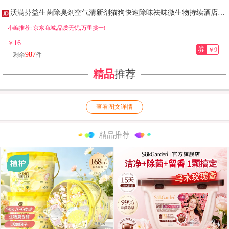
沃满芬益生菌除臭剂空气清新剂猫狗快速除味祛味微生物持续酒店民宿无毒 2500ml【1桶】 日照森林
小编推荐: 京东商城,品质无忧,万里挑一!
16
￥
券
￥9
987
剩余
件
精品
推荐
查看图文详情
精品推荐