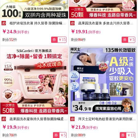
植护浓缩洗衣液 持久留香 除菌除螨家用学生宿舍五合一洗衣凝珠 双拼除菌5D【100颗】*1桶
蔬果园洗衣凝珠 多效去污持久留香洗衣球 除菌除螨蓝盾香水洗衣液凝珠 【乌木玫瑰】50颗 洗衣凝珠
￥24.9
￥19.91
(到手价)
(到手价)
剩余
552
件
券
￥15
剩余
994
件
券
￥5
蔬果园洗衣凝珠持久留香除菌除螨柔顺护色洗衣液凝珠洗衣珠 【10倍洁净】50颗丨乌木玫瑰香
拜灭士定时电热蚊香液室内家用防驱蚊液强效灭蚊白纹伊蚊液器基孔肯雅热 【驱蚊】定时版电蚊香液3液1器
￥19.9
￥21.9
(到手价)
(到手价)
剩余
766
件
券
￥5
剩余
999
件
券
￥13