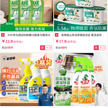
AXE斧头牌晶怡除菌洁厕液马桶清洁剂洁厕灵清香祛垢除异味除菌99.9% 除菌500g*3瓶
蔬果园山茶花香氛除湿盒 吸湿盒防潮干燥剂防霉清香衣柜家用 回南天神器 【防霉留香】除湿盒230g*3
￥22.9
￥17.9
(到手价)
(到手价)
剩余
999
件
券
￥10
剩余
988
件
券
￥22