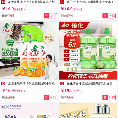
老管家重油污清洁剂厨房浴室清洁剂油烟机清洗剂去油去污 重油污*2+浴室清洁*1 500g*3瓶
水卫士油污清洁剂厨房重油污净烟机清洗厨房去油污一喷净厨房家用水卫仕 3瓶1喷头【超值装】
￥19.9
￥16.9
(到手价)
(到手价)
剩余
999
件
券
￥10
剩余
999
件
券
￥13
水卫士油污清洁剂厨房重油污净烟机清洗厨房去油污一喷净厨房家用水卫仕 3瓶1喷头【超值装】
传化清香柠檬洗洁精洗涤剂A类食品用去油1.5kg*2大桶家庭促销装 到手六斤
￥16.9
￥19.9
(到手价)
(到手价)
剩余
996
件
券
￥13
剩余
999
件
券
￥10