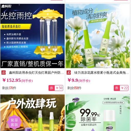
鑫科阳农用杀虫灯灭虫灯果园户外防水茶园自动光控雨控频振式黑光诱虫灯 交流电8.5KVLED智能款 增强款
绿力清凉花露水喷雾小瓶老式金典拖地持久家用便携装 家庭使用 用途多样【180ml*2】
￥152.95
￥9.9
(到手价)
(到手价)
剩余
370
件
券
￥50
剩余
958
件
券
￥22