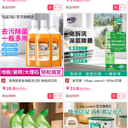
(到手价)
(到手价)
剩余
999
件
券
￥16
剩余
999
件
券
￥5
蔬果园多效地板清洁剂 拖地清洁剂强力去污抑菌速干 瓷砖地砖木板清洁剂 【实惠装】地板清洁剂500g*3瓶
妙管家（Magic natural）600ml空调清洗剂家用挂机柜机除菌清洗剂除味深层清洁免拆免洗 600ml
￥20.9
￥33.8
(到手价)
(到手价)
剩余
898
件
券
￥19
剩余
999
件
券
￥16