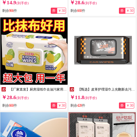
￥14.9
￥28.6
(到手价)
(到手价)
剩余
966
件
券
￥30
剩余
660
件
券
￥30
【厂家直发】厨房湿纸巾去油污家用擦油烟机专用纸湿巾厨房清洁湿 1层 80抽*7包
【甄选】皮革护理湿巾上光翻新去污护理用品车载清洁汽车内饰湿巾 新款内饰镀膜湿巾（80片）
￥28.6
￥11.8
(到手价)
(到手价)
剩余
660
件
券
￥30
剩余
428
件
券
￥30