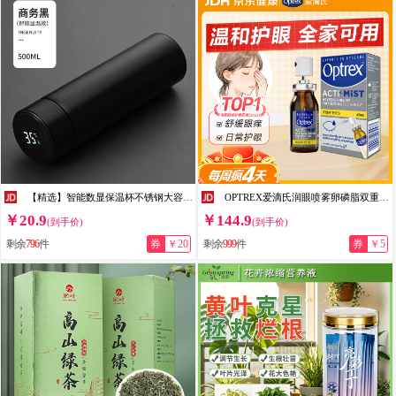
【精选】智能数显保温杯不锈钢大容量男女学生泡茶杯便携商务保温 500ml 黑色【温显智能测温】 500ml
OPTREX爱滴氏润眼喷雾卵磷脂双重精华滋润缓解眼疲劳10ml儿童护眼喷雾 【缓解眼痒泪眼】润眼喷雾 10ml
￥20.9
￥144.9
(到手价)
(到手价)
剩余
796
件
券
￥20
剩余
999
件
券
￥5