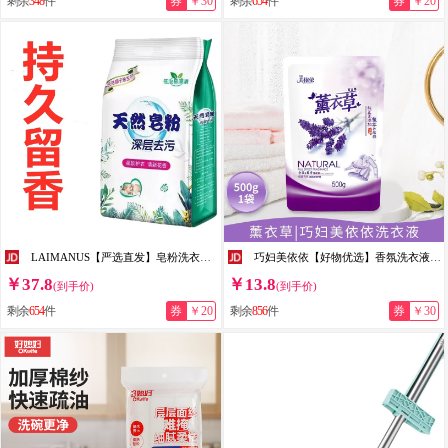
剩余
348
件
券
￥30
剩余
654
件
券
￥20
LAIMANUS【严选直发】皂粉洗衣粉强效低泡洗衣粉洗衣留香型 皂粉10斤
巧妇美依依【好物优选】香氛洗衣液持久留香薰衣草家庭洗衣液 500g /1袋 （薰衣草香味）
￥37.8
￥13.8
(到手价)
(到手价)
剩余
654
件
券
￥20
剩余
856
件
券
￥30