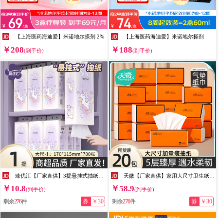
【上海医药海迪爱】米诺地尔搽剂 2%
【上海医药海迪爱】米诺地尔搽剂
￥208
￥188
(到手价)
(到手价)
臻优汇【厂家直供】3提悬挂式抽纸挂抽家用卫生纸厕纸专用壁挂式纸抽加 4层 700张*1提 无规格
天微【厂家直供】家用大尺寸卫生纸纸巾抽纸实惠装面巾纸面巾纸 5层 300张*20包
￥10.8
￥58.9
(到手价)
(到手价)
剩余
276
件
券
￥30
剩余
276
件
券
￥30