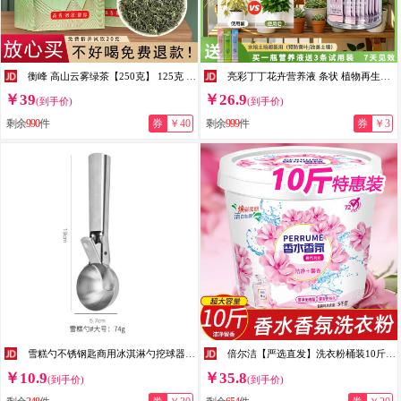
衡峰 高山云雾绿茶【250克】 125克 * 2盒
亮彩丁丁花卉营养液 条状 植物再生剂 家用 养花蔬果盆栽通用 通用型
￥39
￥26.9
(到手价)
(到手价)
剩余
990
件
券
￥40
剩余
999
件
券
￥3
雪糕勺不锈钢匙商用冰淇淋勺挖球器家用挖西瓜热奶宝勺冰激凌 430-大号雪糕挖球器
倍尔洁【严选直发】洗衣粉桶装10斤装实惠装香味持久香家用洗衣服粉 厂 5KG【香水桶装洗衣粉】
￥10.9
￥35.8
(到手价)
(到手价)