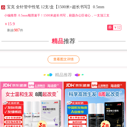
宝克 全针管中性笔 12支/盒【1500米+超长书写】 0.5mm
小编推荐: 0.5mm顺滑速干！1500米超长书写，刷题办公巨省心，一支顶三支
15.9
￥
券
￥12
987
剩余
件
精品
推荐
查看图文详情
精品推荐