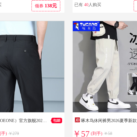
买
已有
40
人购买
138元
领券
九牧王（JOEONE）官方旗舰2026年夏季薄款冰丝弹力直筒裤男士休闲商务免烫西装裤 黑色 32
￥57
到手)
￥279
(到手)
￥58