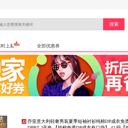
实时上新
全部优惠券
乔亚意大利轻奢男装夏季短袖衬衫纯棉DP成衣免
DPBT-2蓝色 【纯棉免烫DP成衣有口袋】 42 码【建