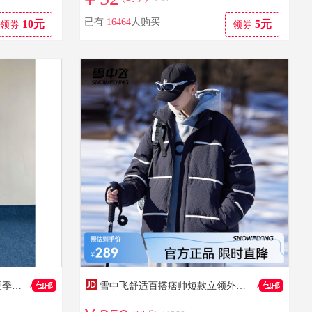
已有
16464
人购买
10元
5元
领券
领券
到手价：73
到手价：422
TAICHIISM ”奶白系带“抽绳夏季七分cleanfit舒适baggy牛仔裤 白色 S
雪中飞舒适百搭痞帅短款立领外套羽绒服男装保暖时尚休闲 黑色 L 175/92A