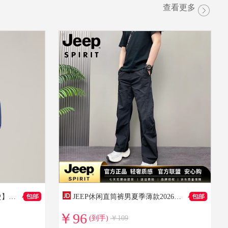
查看更多
到手价：108
到手价：129
到手价：52
雅戈尔衬衫男春秋款【DP免烫】纯棉长袖衬衫纯色衬衫男轻商务易打理 深蓝色GLDP16384FJA 42
JEEP休闲直筒裤男夏季薄款2026年个性设计感男士拉链宽松哈伦阔腿裤子 K14黑色【高质感】 M 【100-125斤】
￥96
(到手)
￥109