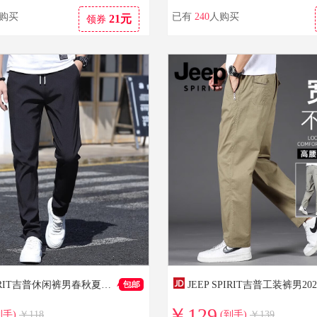
购买
已有
240
人购买
21元
领券
JEEP SPIRIT吉普休闲裤男春秋夏季修身直筒裤新款男士弹力速干运动冰丝长裤男 黑色 薄款 均码 29 【105-115斤】
￥129
到手)
￥118
(到手)
￥139