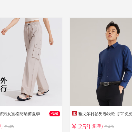
VVC休闲裤男女宽松防晒裤夏季阔腿裤防紫外线百搭裤子 浅卡色 M
￥259
)
￥196
(到手)
￥279