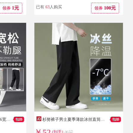
已有
63
人购买
1元
100元
领券
领券
到手价：259
到手价：378
到手价：59.98
JEEP SPIRIT吉普工装裤男2026宽松直筒透气夏季纯棉男士休闲裤商务春秋季长裤 土黄色 XL 【150-165斤】
杉努裤子男士夏季薄款冰丝直筒宽松休闲拖地学生阔腿百搭垂坠西长裤 长裤2028XK黑色（冰丝款） L （建议110-130斤）
￥52
(到手)
￥57