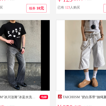
买
已有
123
人购买
10元
领券
TAICHIISM“冰川涟漪”冰蓝水洗做旧高盎司猫须挺阔a字阔腿牛仔裤 水洗灰 XL