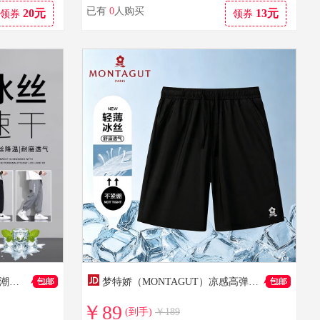
已有
0
人购买
20元
13元
领券
领券
到手价：318
到手价：318
到手价：258
啄木鸟休闲裤男2026夏季新款潮流百搭男士束脚裤冰丝薄款速干九分裤子男 303卡其色 XL 建议130-150斤
梦特娇（MONTAGUT）凉感高弹夏季吸汗透气弹力中裤短裤居家裤大码冰丝速干裤子男 黑色【冰丝短裤-印花款】 2XL 【建议155-170斤】
￥89
(到手)
￥189