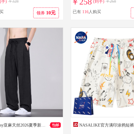
￥258
到手)
￥328
(到手)
￥268
买
已有
116
人购买
10元
领券
CronetKcnsy亚麻天丝2026夏季新款男士休闲裤薄款宽松直筒透气冰感百搭长裤子 黑色 L 【建议110-130斤】