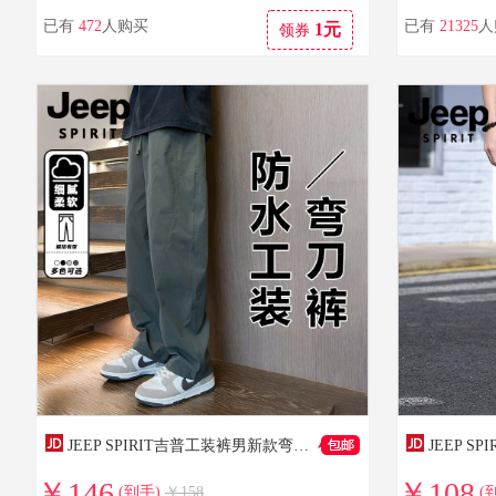
已有
472
人购买
已有
21325
人
1元
领券
JEEP SPIRIT吉普工装裤男新款弯刀裤男士春夏季秋冬美式冲锋裤直筒休闲裤子男 灰绿色 常规 2XL
￥146
￥108
(到手)
￥158
(