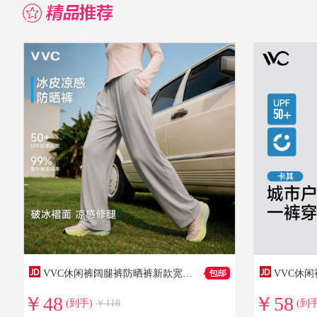
VVC休闲裤阔腿裤防晒裤新款宽松直筒户外休闲裤 月光灰 S 【150-160cm 40-50kg】
￥48
￥58
(到手)
￥118
(到手