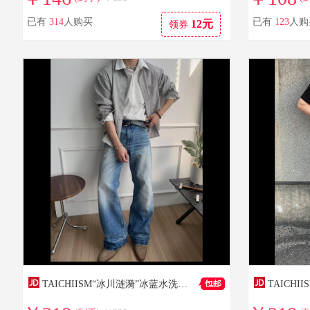
已有
314
人购买
已有
123
人购
12元
领券
TAICHIISM“冰川涟漪”冰蓝水洗做旧高盎司猫须挺阔a字阔腿牛仔裤 水洗蓝 M