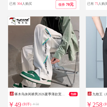
已有
304
人购买
已有
75
人购
70元
领券
啄木鸟休闲裤男2026夏季薄款宽松直筒阔腿裤男宽松百搭青少年休闲裤子男 白色常规 XL 建议120-145斤
￥49
￥258
(到手)
￥50
(