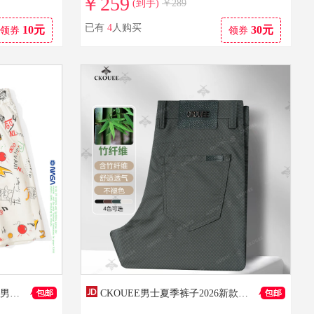
￥259
(到手)
￥289
已有
4
人购买
10元
30元
领券
领券
NASALIKE官方满印涂鸦短裤男夏季休闲五分裤沙滩大裤衩男士运动透气棉裤子 白色 XL （推荐129-145斤）
CKOUEE男士夏季裤子2026新款今年流行轻奢高端竹纤维吸汗透气弹力直筒裤 黑色 （夏季薄款） 40 （3尺1腰围/体重195-210斤）