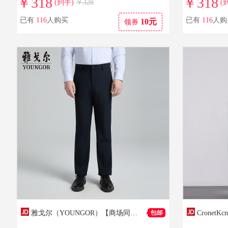
￥318
￥318
(到手)
￥328
(
已有
116
人购买
已有
116
人购
10元
领券
雅戈尔（YOUNGOR）【商场同款】裤子男26春夏清凉弹力休闲直筒裤YCSX310623FWAG 藏青YCSX310623FWAG 38 180/94A （2尺85）96cm