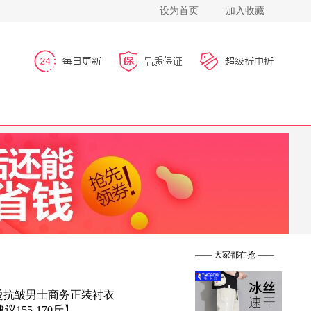
设为首页
加入收藏
到手价：96
到手价：49
到手价：258
—— 大家都在抢 ——
烫抗皱男士商务正装衬衣
议155-170斤】